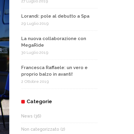
27 Luglio 2019
Lorandi: pole al debutto a Spa
29 Luglio 2019
La nuova collaborazione con
MegaRide
30 Luglio 2019
Francesca Raffaele: un vero e
proprio balzo in avanti!
2 Ottobre 2019
Categorie
News
(36)
Non categorizzato
(2)