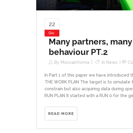
22
Giu
Many partners, many 
behaviour PT.2
By
Monzainforma
In
News
C
In Part 1 of this paper we have introduced th
THE WORK PLAN The target is to simulate ty
constrain but also acquiring data during sp
RUN PLAN It started with a RUN 0 for the ge
READ MORE