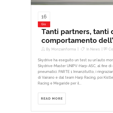
16
Giu
Tanti partners, tanti 
comportamento dell
By
Monzainforma
In
News
C
Skydrive ha eseguito un test su un'auto 
Skydrive-Master UNIPV-Harp-ASC, al fine d
pneumatici. PARTE 1 Innanzitutto, i ringrazi
di Vairano e dal team Harp Racing, poi Kistler 
Racing e Megaride per il...
READ MORE