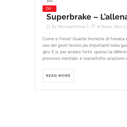
Dic
Superbrake – L’allena
By
Monzainforma
In
News
,
Non C
Come si frena? Quante tecniche di frenata e
uno dei gesti tecnici più importanti nella gu
giro. E sì: per andare forte, spesso la differ
processo mentale: è soprattutto un’azione a
READ MORE