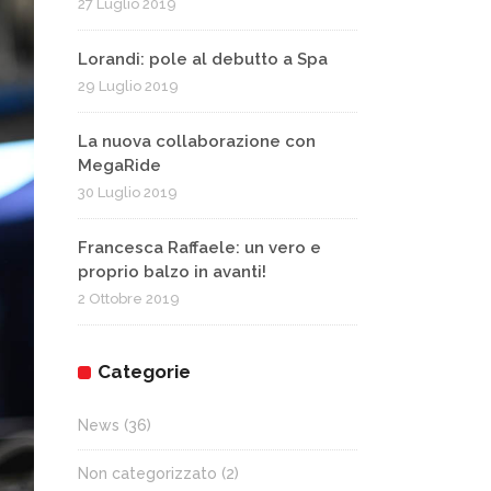
27 Luglio 2019
Lorandi: pole al debutto a Spa
29 Luglio 2019
La nuova collaborazione con
MegaRide
30 Luglio 2019
Francesca Raffaele: un vero e
proprio balzo in avanti!
2 Ottobre 2019
Categorie
News
(36)
Non categorizzato
(2)