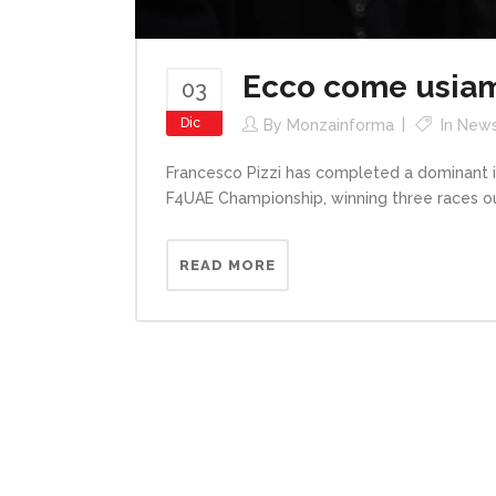
Ecco come usiam
03
Dic
By
Monzainforma
In
New
Francesco Pizzi has completed a dominant i
F4UAE Championship, winning three races out
READ MORE